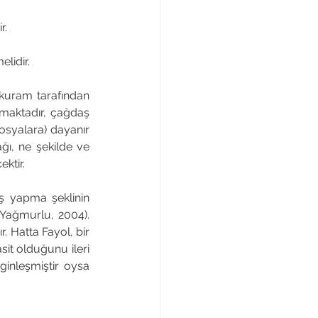
r.
lidir. 
 kuram tarafından 
ımaktadır, çağdaş 
osyalara) dayanır 
ı, ne şekilde ve 
ktir. 
ş yapma şeklinin 
(Yağmurlu, 2004). 
. Hatta Fayol, bir 
it olduğunu ileri 
ginleşmiştir oysa 