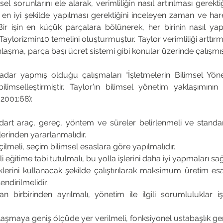
l sorunlarını ele alarak, verimliliğin nasıl artırılması gerekti
 en iyi şekilde yapılması gerektiğini inceleyen zaman ve hare
r işin en küçük parçalara bölünerek, her birinin nasıl yapıl
Taylorizmin10 temelini oluşturmuştur. Taylor verimliliği arttırm
laşma, parça başı ücret sistemi gibi konular üzerinde çalışmışt
kadar yapmış olduğu çalışmaları “İşletmelerin Bilimsel Yönet
limselleştirmiştir. Taylor’ın bilimsel yönetim yaklaşımının 
2001:68): 
dart araç, gereç, yöntem ve süreler belirlenmeli ve standart
erinden yararlanmalıdır. 
lmeli, seçim bilimsel esaslara göre yapılmalıdır. 
kli eğitime tabi tutulmalı, bu yolla işlerini daha iyi yapmaları sağ
lerini kullanacak şekilde çalıştırılarak maksimum üretim esas 
endirilmelidir. 
n birbirinden ayrılmalı, yönetim ile ilgili sorumluluklar iş
şmaya geniş ölçüde yer verilmeli, fonksiyonel ustabaşlık gerçe