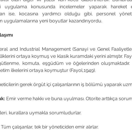
rini uygulama konusunda incelemeler yaparak hareket et
lian ise, kocasına yardımcı olduğu gibi, personel yönet
m uygulamalarına yeni boyutlar kazandırıyordu.
laşımı
neral and Industrial Management (Sanayi ve Genel Faaliyetler
liklerini ortaya koymuş ve klasik kuramdaki yerini almıştır. Fay
gütlenme, komuta, eşgüdüm ve öğelerinden oluşmaktadır. 
etim ilkelerini ortaya koymuştur (Fayol,1949).
eticilerin gerek örgüt içi çalışanlarının iş bölümü yaparak uz
uk:
 Emir verme hakkı ve buna uyulması. Otorite arttıkça soruml
eri, kurallara uymakla sorumludurlar. 
 
Tüm çalışanlar, tek bir yöneticiden emir alırlar. 