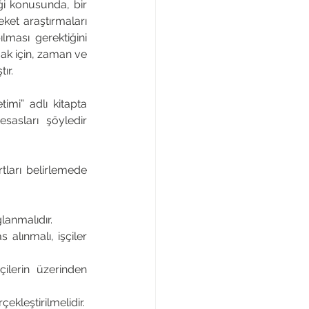
ği konusunda, bir 
ket araştırmaları 
ması gerektiğini 
ak için, zaman ve 
ır. 
imi” adlı kitapta 
esasları şöyledir 
ları belirlemede 
lanmalıdır. 
alınmalı, işçiler 
çilerin üzerinden 
kleştirilmelidir.