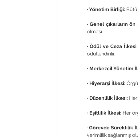
· Yönetim Birliği: 
Bütün
· Genel çıkarların ön
olması. 
· Ödül ve Ceza İlkesi
ödüllendirilir.
· Merkezcil Yönetim İl
· Hiyerarşi İlkesi:
 Örgü
· Düzenlilik İlkesi: 
Her 
· Eşitlilik İlkesi: 
Her örg
·
 Görevde Süreklilik İl
verimlilik sağlanmış olu