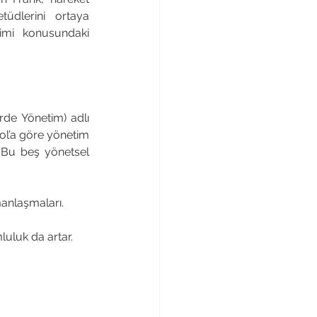
üdlerini ortaya 
imi konusundaki 
de Yönetim) adlı 
ol’a göre yönetim 
Bu beş yönetsel 
manlaşmaları. 
uluk da artar. 