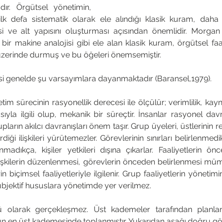
dır. Örgütsel yönetimin, 
n ilk defa sistematik olarak ele alındığı klasik kuram, daha
esi ve alt yapısını oluşturması açısından önemlidir. Morgan
 bir makine analojisi gibi ele alan klasik kuram, örgütsel faa
 üzerinde durmuş ve bu öğeleri önemsemiştir. 
i genelde şu varsayımlara dayanmaktadır (Baransel,1979). 
etim sürecinin rasyonellik derecesi ile ölçülür; verimlilik, kay
ıyla ilgili olup, mekanik bir süreçtir. İnsanlar rasyonel davran
pların akılcı davranışları önem taşır. Grup üyeleri, üstlerinin 
diği ilişkileri yürütemezler. Görevlerinin sınırları belirlenmedi
madıkça, kişiler yetkileri dışına çıkarlar. Faaliyetlerin ön
 ilişkilerin düzenlenmesi, görevlerin önceden belirlenmesi mü
rin biçimsel faaliyetleriyle ilgilenir. Grup faaliyetlerin yönetimin
 sübjektif hususlara yönetimde yer verilmez. 
 olarak gerçekleşmez. Üst kademeler tarafından planlan
tün en üst kademesinde toplanmıştır. Yukarıdan aşağı doğru göçe