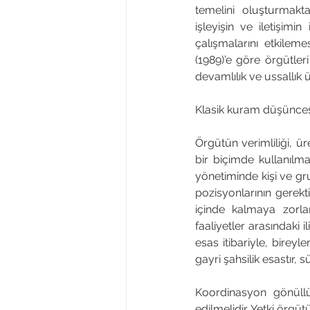
temelini oluşturmakta
işleyişin ve iletişimi
çalışmalarını etkilem
(1989)’e göre örgütleri
devamlılık ve ussallık
Klasik kuram düşünces
Örgütün verimliliği, ür
bir biçimde kullanılmas
yönetiminde kişi ve gru
pozisyonlarının gerektir
içinde kalmaya zorlan
faaliyetler arasındaki
esas itibariyle, bireyle
gayri şahsilik esastır,
Koordinasyon gönüllü
edilmelidir. Yetki örgü