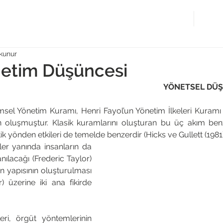
Hakkımda
Çalış
kunur
netim Düşüncesi
YÖNETSEL DÜŞÜ
imsel Yönetim Kuramı, Henri Fayol’un Yönetim İlkeleri Kuramı
 oluşmuştur. Klasik kuramlarını oluşturan bu üç akım benz
 yönden etkileri de temelde benzerdir (Hicks ve Gullett (1981)
ler yanında insanların da 
anılacağı (Frederic Taylor) 
n yapısının oluşturulması 
üzerine iki ana fikirde 
ri, örgüt yöntemlerinin 