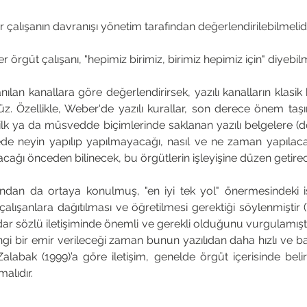
r çalışanın davranışı yönetim tarafından değerlendirilebilmelidi
er örgüt çalışanı, "hepimiz birimiz, birimiz hepimiz için" diyebilme
anılan kanallara göre değerlendirirsek, yazılı kanalların klasik
rüz. Özellikle, Weber‘de yazılı kurallar, son derece önem taş
ilk ya da müsvedde biçimlerinde saklanan yazılı belgelere (d
de neyin yapılıp yapılmayacağı, nasıl ve ne zaman yapılacağ
acağı önceden bilinecek, bu örgütlerin işleyişine düzen getirece
fından da ortaya konulmuş, "en iyi tek yol" önermesindeki i
p çalışanlara dağıtılması ve öğretilmesi gerektiği söylenmiştir 
adar sözlü iletişiminde önemli ve gerekli olduğunu vurgulamıştır
gi bir emir verileceği zaman bunun yazılıdan daha hızlı ve bas
labak (1999)’a göre iletişim, genelde örgüt içerisinde belir
alıdır.