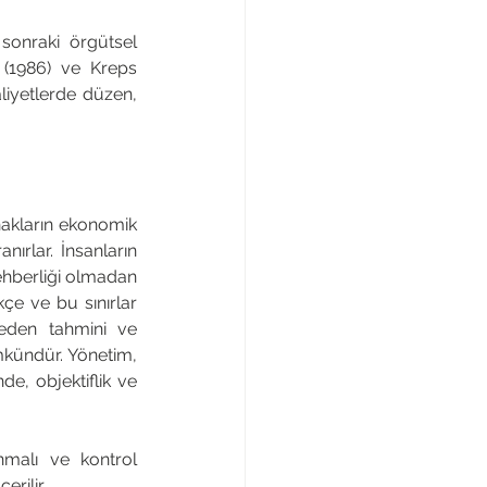
 sonraki örgütsel 
 (1986) ve Kreps 
liyetlerde düzen, 
nakların ekonomik 
ırlar. İnsanların 
rehberliği olmadan 
kçe ve bu sınırlar 
ceden tahmini ve 
mkündür. Yönetim, 
de, objektiflik ve 
malı ve kontrol 
rilir.