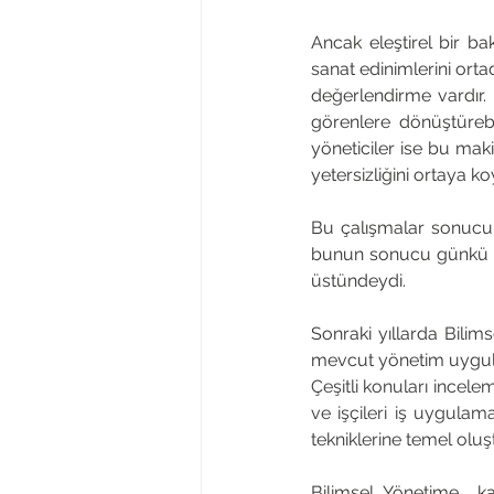
Ancak eleştirel bir bak
sanat edinimlerini orta
değerlendirme vardır. B
görenlere dönüştürebi
yöneticiler ise bu mak
yetersizliğini ortaya k
Bu çalışmalar sonucu o
bunun sonucu günkü öd
üstündeydi.
Sonraki yıllarda Bilim
mevcut yönetim uygul
Çeşitli konuları incelem
ve işçileri iş uygulam
tekniklerine temel oluş
Bilimsel Yönetime  kat