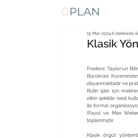
G
PLAN
15 Mar 2024
6 dakikada o
Klasik Yö
Frederic Taylor’un Bil
Bürokrasi Kuramından
dayanmaktadır ve pratik
Rutin işler için makine
etkin şekilde nasıl kull
ile formal organizasyo
(Fayol ve Max Weber) 
toplanmıştır. 
Klasik örgüt yöntemle