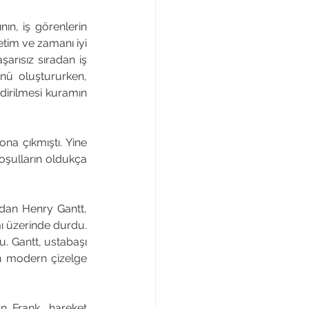
ın, iş görenlerin 
tim ve zamanı iyi 
arısız sıradan iş 
nü oluştururken, 
dirilmesi kuramın 
a çıkmıştı. Yine 
şulların oldukça 
rdan Henry Gantt, 
ı üzerinde durdu. 
u. Gantt, ustabaşı 
n modern çizelge 
an Frank, hareket 