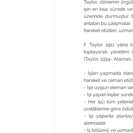
Taylor, dönemin örgütse
işin en kısa sürede ve
üzerinde durmuştur. Bi
anlatan bu çalışmalar, 
hareket etütleri, uzman
F. Taylor 1911 yılına 
toplayarak yönetimi bi
(Taylor, 1934- Ataman, 
- İşleri yapmada stan
hareket ve zaman etütl
- İşe uygun eleman seçi
- İşi yapan kişiler süre
- Her işçi tüm yetenek
ürettiklerine göre ödüll
- İşi yapanla planlaya
alınmalıdır. 
- İş bölümü ve uzmanla