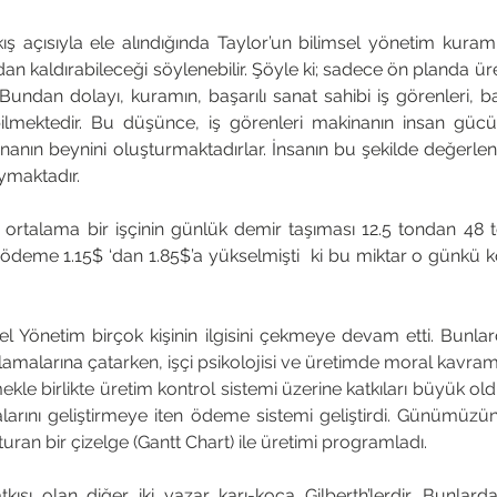
ış açısıyla ele alındığında Taylor’un bilimsel yönetim kuramın
dan kaldırabileceği söylenebilir. Şöyle ki; sadece ön planda üre
undan dolayı, kuramın, başarılı sanat sahibi iş görenleri, baş
lmektedir. Bu düşünce, iş görenleri makinanın insan gücü
inanın beynini oluşturmaktadırlar. İnsanın bu şekilde değerlen
oymaktadır.
rtalama bir işçinin günlük demir taşıması 12.5 tondan 48 ton
eme 1.15$ ‘dan 1.85$’a yükselmişti  ki bu miktar o günkü ko
sel Yönetim birçok kişinin ilgisini çekmeye devam etti. Bunla
amalarına 
çatarken, işçi psikolojisi ve üretimde moral kavram
ekle birlikte üretim kontrol sistemi üzerine katkıları büyük old
alarını geliştirmeye iten ödeme sistemi geliştirdi. Günümüzü
turan bir çizelge (Gantt Chart) ile üretimi programladı.
kısı olan diğer iki yazar karı-koca Gilberth’lerdir. Bunlard