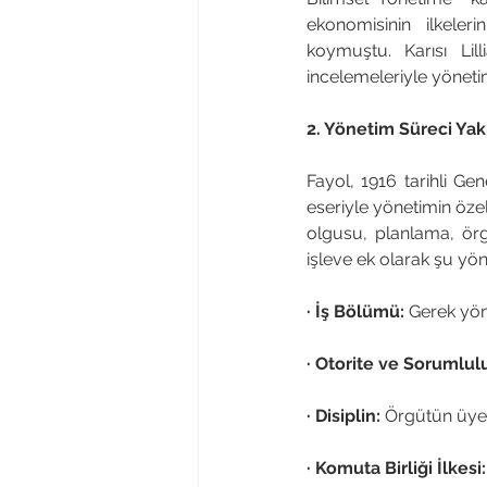
ekonomisinin ilkele
koymuştu. Karısı Lil
incelemeleriyle yöneti
2. Yönetim Süreci Yak
Fayol, 1916 tarihli Ge
eseriyle yönetimin özel
olgusu, planlama, ör
işleve ek olarak şu yön
· İş Bölümü:
 Gerek yön
· Otorite ve Sorumlul
· Disiplin: 
Örgütün üyel
· Komuta Birliği İlkesi: