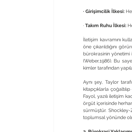
· Girişimcilik İlkesi:
 He
·
 Takım Ruhu İlkesi:
 H
İletişim kavramını kull
öne çıkarıldığını görü
bürokrasinin yönetimi 
(Weber,1986). Bu saye
kimler tarafından yapıl
Aynı şey, Taylor tara
kitapçıklarla çoğaltılı
Fayol, yazılı iletişim k
örgüt içerisinde herhan
sürmüştür. Shockley-Za
toplumsal yönünde olm
3. Bürokrasi Yaklaşımı