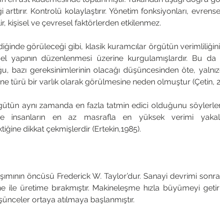
rttırır. Kontrolü kolaylaştırır. Yönetim fonksiyonları, evrensel ni
lir, kişisel ve çevresel faktörlerden etkilenmez. 
diğinde görüleceği gibi, klasik kuramcılar örgütün verimliliğini 
el yapının düzenlenmesi üzerine kurgulamışlardır. Bu da ö
ğu, bazı gereksinimlerinin olacağı düşüncesinden öte, yalnız
 türü bir varlık olarak görülmesine neden olmuştur (Çetin, 2
örgütün aynı zamanda en fazla tatmin edici olduğunu söylerler
 ve insanların en az masrafla en yüksek verimi yakal
ğine dikkat çekmişlerdir (Ertekin,1985).
şımının öncüsü Frederick W. Taylor’dur. Sanayi devrimi sonra
ne ile üretime bırakmıştır. Makineleşme hızla büyümeyi getirm
düşünceler ortaya atılmaya başlanmıştır. 