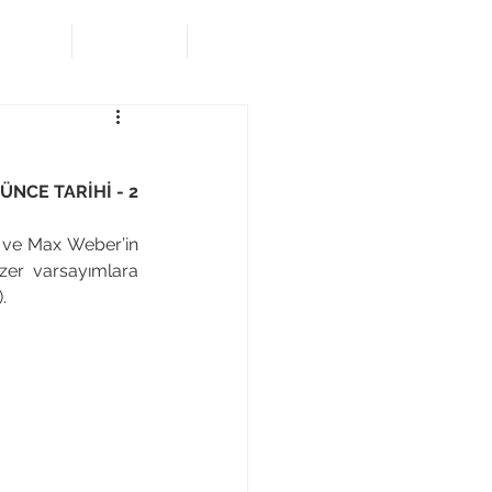
malarım
Projelerim
Yazılarım
NCE TARİHİ - 2
 ve Max Weber’in 
er varsayımlara 
. 