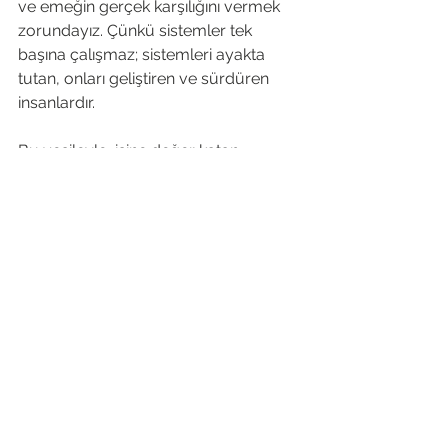
ve emeğin gerçek karşılığını vermek 
zorundayız. Çünkü sistemler tek 
başına çalışmaz; sistemleri ayakta 
tutan, onları geliştiren ve sürdüren 
insanlardır. 
Bu vesileyle, işine değer katan, 
sorumluluk alan ve güven inşa eden 
tüm emekçilerin 1 Mayıs’ını saygıyla 
anıyor, daha adil, daha sürdürülebilir 
ve daha güçlü bir çalışma hayatını 
diliyorum.
İnsan
Hepsini Gör
Son Yazılar